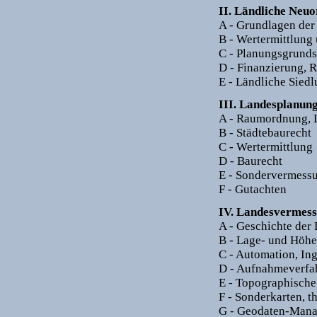
II. Ländliche Neu
A - Grundlagen de
B - Wertermittlun
C - Planungsgrunds
D - Finanzierung, 
E - Ländliche Sied
III. Landesplanun
A - Raumordnung, 
B - Städtebaurecht
C - Wertermittlung
D - Baurecht
E - Sondervermess
F - Gutachten
IV. Landesvermes
A - Geschichte de
B - Lage- und Höhe
C - Automation, In
D - Aufnahmeverfa
E - Topographisch
F - Sonderkarten, t
G - Geodaten-Mana