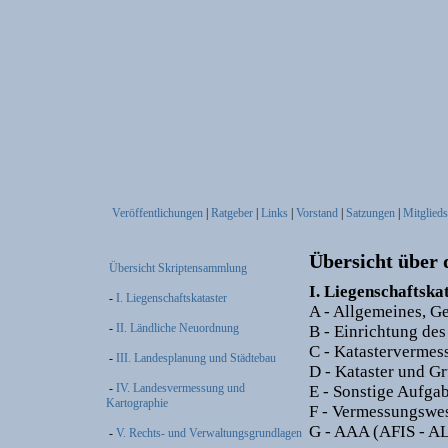
Veröffentlichungen
|
Ratgeber
|
Links
|
Vorstand
|
Satzungen
|
Mitglieds
Übersicht über
Übersicht Skriptensammlung
I. Liegenschaftska
-
I. Liegenschaftskataster
A - Allgemeines, G
-
II. Ländliche Neuordnung
B - Einrichtung des
C - Katastervermes
-
III. Landesplanung und Städtebau
D - Kataster und G
-
IV. Landesvermessung und
E - Sonstige Aufga
Kartographie
F - Vermessungswe
G - AAA (AFIS - A
-
V. Rechts- und Verwaltungsgrundlagen