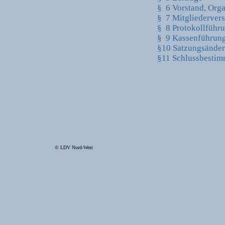
§ 6 Vorstand, Org
§ 7 Mitgliederve
§ 8 Protokollführ
§ 9 Kassenführung
§10 Satzungsände
§11 Schlussbesti
© LDV Nord-West