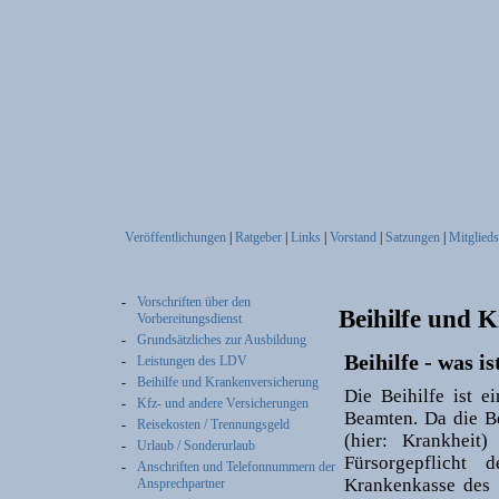
Veröffentlichungen
|
Ratgeber
|
Links
|
Vorstand
|
Satzungen
|
Mitglieds
-
Vorschriften über den
Beihilfe und 
Vorbereitungsdienst
-
Grundsätzliches zur Ausbildung
Beihilfe - was is
-
Leistungen des LDV
-
Beihilfe und Krankenversicherung
Die Beihilfe ist 
-
Kfz- und andere Versicherungen
Beamten. Da die Be
-
Reisekosten / Trennungsgeld
(hier: Krankheit)
-
Urlaub / Sonderurlaub
Fürsorgepflicht 
-
Anschriften und Telefonnummern der
Krankenkasse des 
Ansprechpartner