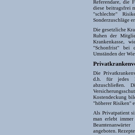
Referendare, die 
diese beitragsfrei 
"schlechte" Risi
Sonderzuschläge e
Die gesetzliche Kr
Ruhen der Mitglie
Krankenkasse, wi
"Schonfrist" bei
Umständen der Wied
Privatkrankenv
Die Privatkranken
d.h. für jedes F
abzuschließen. D
Versicherungsschut
Kostendeckung bild
"höherer Risiken" e
Als Privatpatient
man erlebt immer 
Beamtenanwärter 
angeboten. Rezept